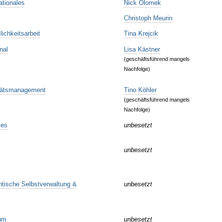
ationales
Nick Olomek
Christoph Meurin
lichkeitsarbeit
Tina Krejcik
nal
Lisa Kästner
(geschäftsführend mangels
Nachfolge)
itätsmanagement
Tino Köhler
(geschäftsführend mangels
Nachfolge)
les
unbesetzt
unbesetzt
ntische Selbstverwaltung &
unbesetzt
ium
unbesetzt