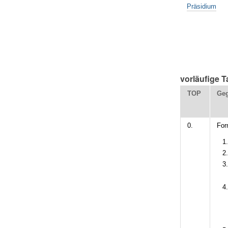
Präsidium
vorläufige 
TOP
Geg
0.
For