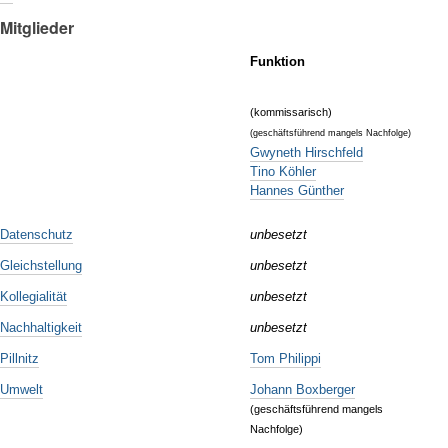
Mitglieder
Funktion
(kommissarisch)
(geschäftsführend mangels Nachfolge)
Gwyneth Hirschfeld
Tino Köhler
Hannes Günther
 Datenschutz
unbesetzt
Gleichstellung
unbesetzt
ollegialität
unbesetzt
Nachhaltigkeit
unbesetzt
illnitz
Tom Philippi
 Umwelt
Johann Boxberger
(geschäftsführend mangels
Nachfolge)