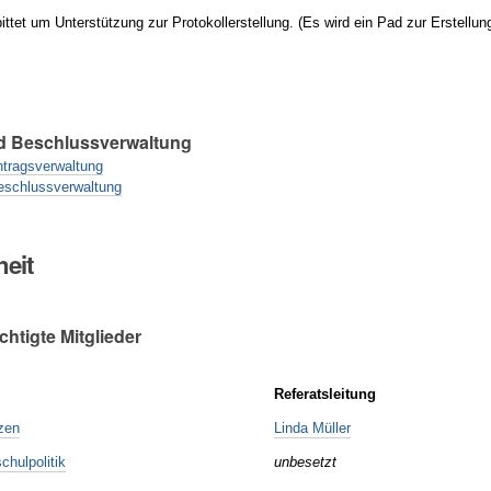
bittet um Unterstützung zur Protokollerstellung. (Es wird ein Pad zur Erstellun
d Beschlussverwaltung
ntragsverwaltung
eschlussverwaltung
eit
htigte Mitglieder
Referatsleitung
zen
Linda Müller
chulpolitik
unbesetzt