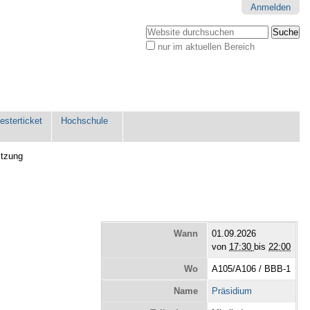
Anmelden
Website durchsuchen
nur im aktuellen Bereich
Erweiterte
Suche…
sterticket
Hochschule
itzung
Wann
01.09.2026
von
17:30
bis
22:00
Wo
A105/A106 / BBB-1
Name
Präsidium