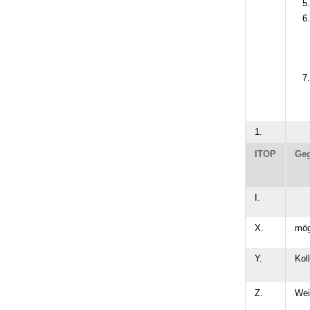
1.
ITOP
Geg
I.
X.
mög
Y.
Kol
Z.
Wei