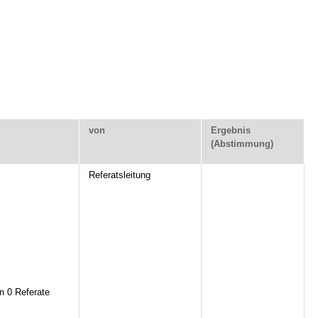
von
Ergebnis
(Abstimmung)
Referatsleitung
n 0 Referate