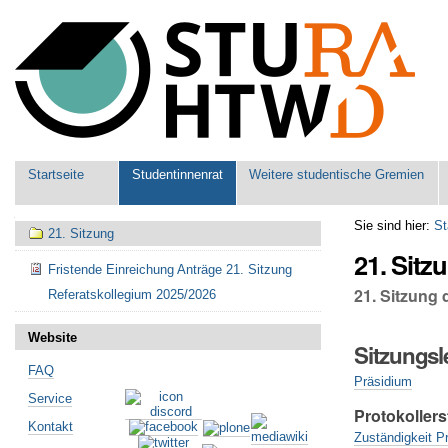
Benutzerspezifische
Werkzeuge
Sektionen
Startseite
Studentinnenrat
Weitere studentische Gremien
Navigation
Sie sind hier:
St
21. Sitzung
21. Sitz
Fristende Einreichung Anträge 21. Sitzung
21. Sitzung
Referatskollegium 2025/2026
Website
Sitzungsl
FAQ
Präsidium
Service
Protokollers
Kontakt
Zuständigkeit Pr