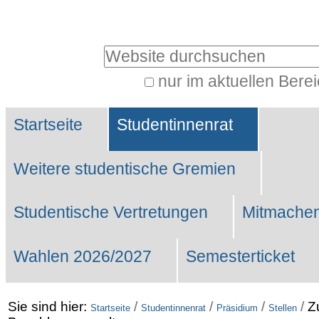
Benutzerspezifische
Werkzeuge
Website durchsuchen
nur im aktuellen Bere
Erweiterte
Sektionen
Suche…
Startseite
Studentinnenrat
Weitere studentische Gremien
Studentische Vertretungen
Mitmachen
Wahlen 2026/2027
Semesterticket
Sie sind hier:
/
/
/
/
Z
Startseite
Studentinnenrat
Präsidium
Stellen