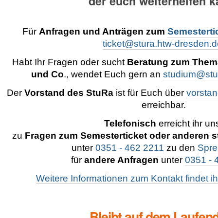
der euch weiterhelfen k
Für
Anfragen und Anträgen zum
Semesterti
ticket@stura.htw-dresden.d
Habt Ihr Fragen oder sucht
Beratung zum Them
und Co
., wendet Euch gern an
studium@stu
Der
Vorstand des StuRa
ist für Euch über
vorsta
erreichbar.
Telefonisch
erreicht ihr un
zu
Fragen zum Semesterticket oder anderen 
unter
0351 - 462 2211
zu den
Spre
für
andere Anfragen
unter
0351 - 
Weitere Informationen zum Kontakt findet ih
Bleibt auf dem Laufen