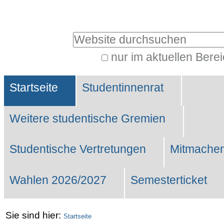
Benutzerspezifische
Werkzeuge
Website durchsuchen
nur im aktuellen Bere
Erweiterte
Sektionen
Suche…
Startseite
Studentinnenrat
Weitere studentische Gremien
Studentische Vertretungen
Mitmachen
Wahlen 2026/2027
Semesterticket
Sie sind hier:
Startseite