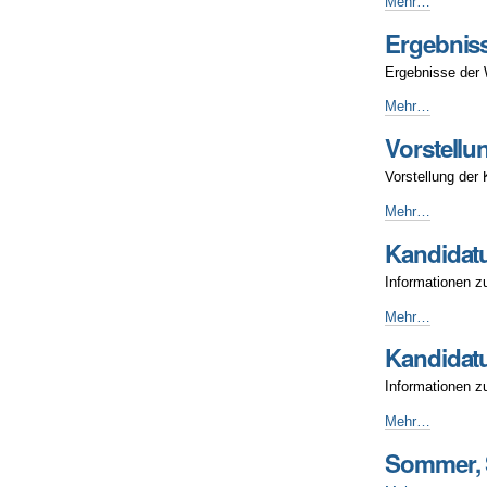
Monatsplan
Mehr…
Juni
Ergebnis
2025
-
Ergebnisse der 
Ergebnisse
Mehr…
Wahlen
Vorstellu
2025
-
Vorstellung der
Vorstellung
Mehr…
Kandidaturen
Kandidat
Wahlen
2025
Informationen z
-
Kandidaturen
Mehr…
Wahlen
Kandidat
2026
-
Informationen z
Kandidaturen
Mehr…
Wahlen
Sommer, S
2025
-