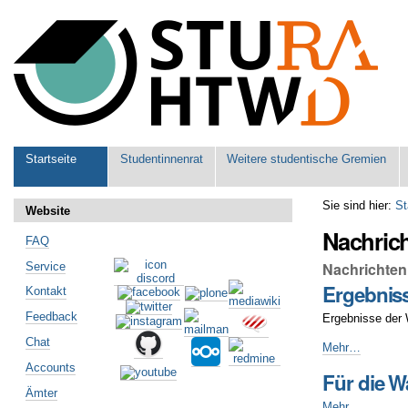
Benutzerspezifische
Werkzeuge
Sektionen
Startseite
Studentinnenrat
Weitere studentische Gremien
Sie sind hier:
St
Website
Nachric
FAQ
Nachrichten
Service
Ergebnis
Kontakt
Feedback
Ergebnisse der 
Chat
Ergebnisse
Mehr…
Wahlen
Accounts
Für die W
2026
Ämter
-
Für
Mehr…