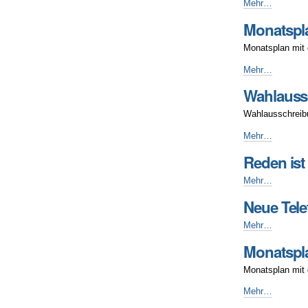
Sommer,
Mehr…
Sonne,
Monatspl
Fakultätsfeste
☀️
Monatsplan mit 
-
Monatsplan
Mehr…
Mai
Wahlauss
2025
-
Wahlausschreibu
Wahlausschreib
Mehr…
Wahl
Reden ist
StuRa
2025/2026
Reden
Mehr…
-
ist
Neue Tel
Silber,
Feedback
Neue
Mehr…
ist
Telefonsprechze
Mensa-
Monatspla
im
Guthaben
Sommersemest
Monatsplan mit 
-
2025
-
Monatsplan
Mehr…
April