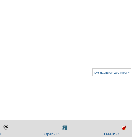
Die nächsten 20 Artikel »
U
OpenZFS
FreeBSD