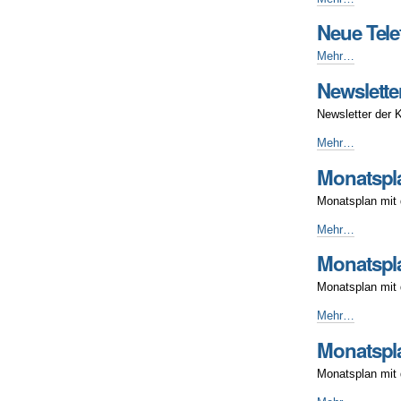
die
Neue Tel
Wahl
2026
Neue
Mehr…
präsentiert
Telefonsprechze
der
Newslette
im
StuRa
Sommersemest
Newsletter der 
…
2026
-
-
Newsletter
Mehr…
KSS
Monatspl
2026-
01
Monatsplan mit
-
Monatsplan
Mehr…
Dezember
Monatspl
2025
-
Monatsplan mit
Monatsplan
Mehr…
November
Monatspla
2025
-
Monatsplan mit 