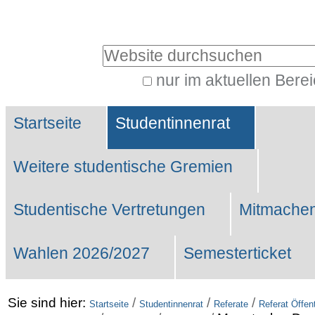
Benutzerspezifische
Werkzeuge
Website durchsuchen
nur im aktuellen Bere
Erweiterte
Sektionen
Suche…
Startseite
Studentinnenrat
Weitere studentische Gremien
Studentische Vertretungen
Mitmachen
Wahlen 2026/2027
Semesterticket
Sie sind hier:
/
/
/
Startseite
Studentinnenrat
Referate
Referat Öffent