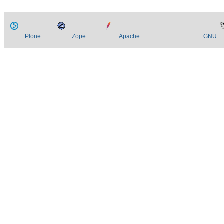
Plone
Zope
Apache
GNU