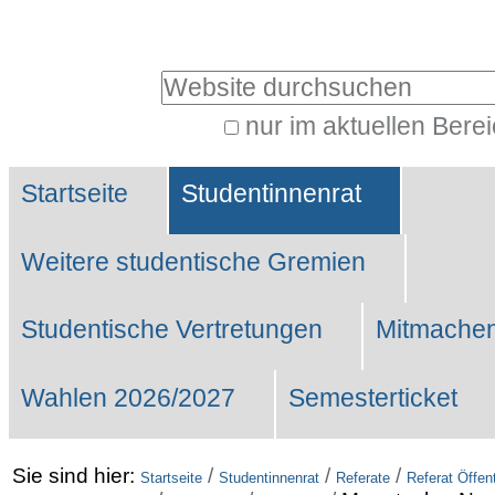
Benutzerspezifische
Werkzeuge
Website durchsuchen
nur im aktuellen Bere
Erweiterte
Sektionen
Suche…
Startseite
Studentinnenrat
Weitere studentische Gremien
Studentische Vertretungen
Mitmachen
Wahlen 2026/2027
Semesterticket
Sie sind hier:
/
/
/
Startseite
Studentinnenrat
Referate
Referat Öffent