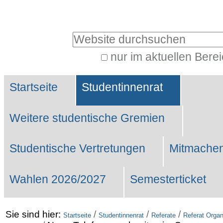
Benutzerspezifische
Werkzeuge
Website durchsuchen
nur im aktuellen Bere
Erweiterte
Sektionen
Suche…
Startseite
Studentinnenrat
Weitere studentische Gremien
Studentische Vertretungen
Mitmachen
Wahlen 2026/2027
Semesterticket
Sie sind hier:
/
/
/
Startseite
Studentinnenrat
Referate
Referat Organ