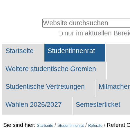
Benutzerspezifische
Werkzeuge
Website durchsuchen
nur im aktuellen Bere
Erweiterte
Sektionen
Suche…
Startseite
Studentinnenrat
Weitere studentische Gremien
Studentische Vertretungen
Mitmachen
Wahlen 2026/2027
Semesterticket
Sie sind hier:
/
/
/
Referat O
Startseite
Studentinnenrat
Referate