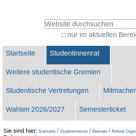
Benutzerspezifische
Werkzeuge
Website durchsuchen
nur im aktuellen Bere
Erweiterte
Sektionen
Suche…
Startseite
Studentinnenrat
Weitere studentische Gremien
Studentische Vertretungen
Mitmachen
Wahlen 2026/2027
Semesterticket
Sie sind hier:
/
/
/
Startseite
Studentinnenrat
Referate
Referat Organ