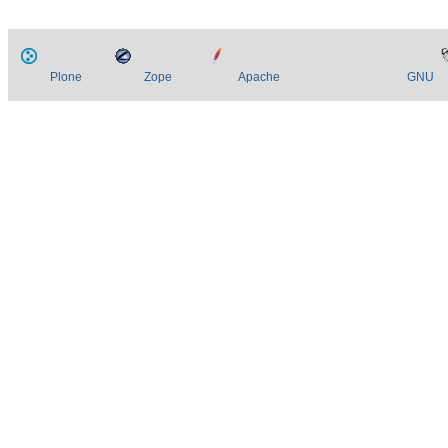
Plone
Zope
Apache
GNU