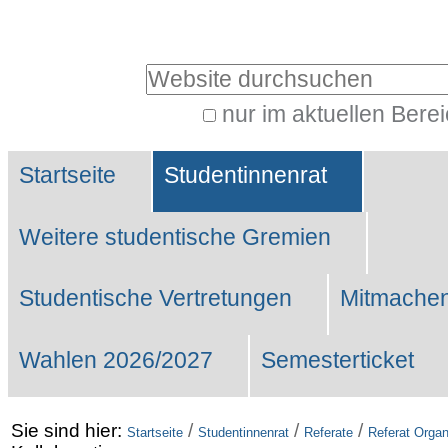
Benutzerspezifische
Werkzeuge
Website durchsuchen
nur im aktuellen Bere
Erweiterte
Sektionen
Suche…
Startseite
Studentinnenrat
Weitere studentische Gremien
Studentische Vertretungen
Mitmachen
Wahlen 2026/2027
Semesterticket
Sie sind hier:
/
/
/
Startseite
Studentinnenrat
Referate
Referat Organ