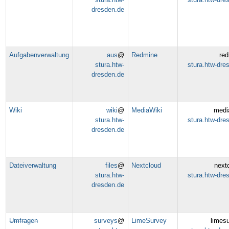
dresden.de
Aufgabenverwaltung
aus
@
Redmine
re
stura.htw-
stura.htw-dre
dresden.de
Wiki
wiki
@
MediaWiki
medi
stura.htw-
stura.htw-dre
dresden.de
Dateiverwaltung
files
@
Nextcloud
next
stura.htw-
stura.htw-dre
dresden.de
Umfragen
surveys
@
LimeSurvey
limes