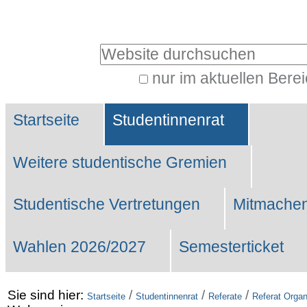
Benutzerspezifische
Werkzeuge
Website durchsuchen
nur im aktuellen Bere
Erweiterte
Sektionen
Suche…
Startseite
Studentinnenrat
Weitere studentische Gremien
Studentische Vertretungen
Mitmachen
Wahlen 2026/2027
Semesterticket
Sie sind hier:
/
/
/
Startseite
Studentinnenrat
Referate
Referat Organ