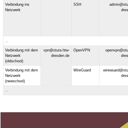
Verbindung ins
SSH
admin@stu
Netzwerk
dre
…
Verbindung mit dem
vpn@stura.htw-
OpenVPN
openvpn@stu
Netzwerk
dresden.de
dre
(oldschool)
Verbindung mit dem
WireGuard
wirewuard@stu
Netzwerk
dre
(newschool)
…