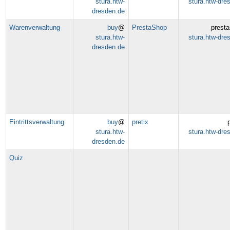
stura.htw-
stura.htw-dre
dresden.de
Warenverwaltung
buy
@
PrestaShop
prest
stura.htw-
stura.htw-dre
dresden.de
Eintrittsverwaltung
buy
@
pretix
stura.htw-
stura.htw-dre
dresden.de
Quiz