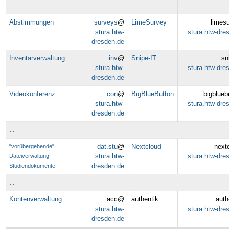
Abstimmungen
surveys
@
LimeSurvey
limes
stura.htw-
stura.htw-dre
dresden.de
Inventarverwaltung
inv
@
Snipe-IT
sn
stura.htw-
stura.htw-dre
dresden.de
Videokonferenz
con
@
BigBlueButton
bigblue
stura.htw-
stura.htw-dre
dresden.de
…
dat.stu
@
Nextcloud
next
"vorübergehende"
stura.htw-
stura.htw-dre
Dateiverwaltung
dresden.de
Studiendokumente
…
Kontenverwaltung
acc@
authentik
aut
stura.htw-
stura.htw-dre
dresden.de