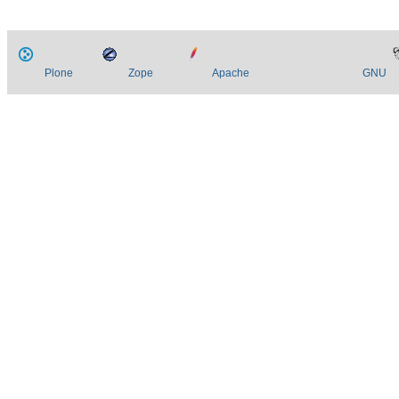
Plone
Zope
Apache
GNU