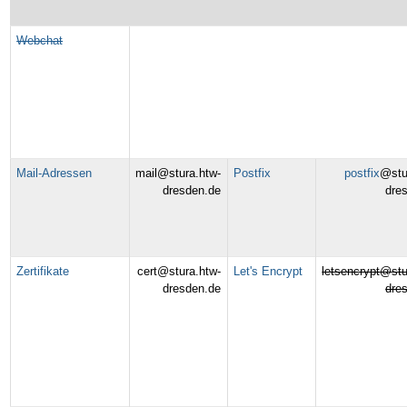
Webchat
Mail-Adressen
mail@stura.htw-
Postfix
postfix
@stu
dresden.de
dre
Zertifikate
cert@stura.htw-
Let's Encrypt
letsencrypt@stu
dresden.de
dre