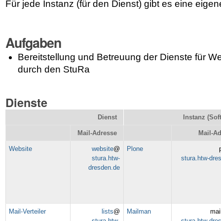
Für jede Instanz (für den Dienst) gibt es eine eige
Aufgaben
Bereitstellung und Betreuung der Dienste für 
durch den StuRa
Dienste
Dienst
Instanz (Sof
Mail-Adresse
Mail-A
Website
website
@
Plone
stura.htw-
stura.htw-dre
dresden.de
Mail-Verteiler
lists
@
Mailman
ma
stura.htw-
stura.htw-dre