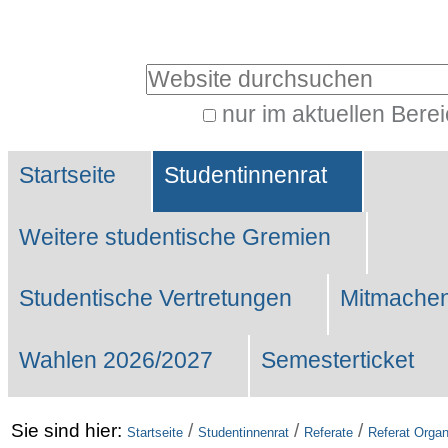
Benutzerspezifische
Werkzeuge
Website durchsuchen
nur im aktuellen Bere
Erweiterte
Sektionen
Suche…
Startseite
Studentinnenrat
Weitere studentische Gremien
Studentische Vertretungen
Mitmachen
Wahlen 2026/2027
Semesterticket
Sie sind hier:
/
/
/
Startseite
Studentinnenrat
Referate
Referat Organ