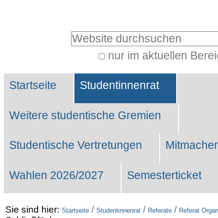
Benutzerspezifische
Werkzeuge
Website durchsuchen
nur im aktuellen Bere
Erweiterte
Sektionen
Suche…
Startseite
Studentinnenrat
Weitere studentische Gremien
Studentische Vertretungen
Mitmachen
Wahlen 2026/2027
Semesterticket
Sie sind hier:
/
/
/
Startseite
Studentinnenrat
Referate
Referat Organ