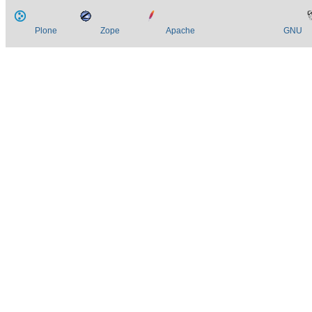
Plone
Zope
Apache
GNU