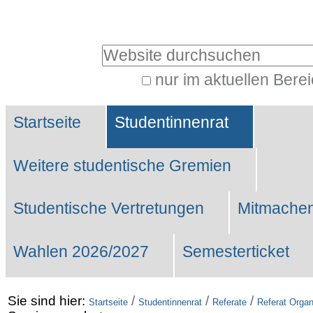
Benutzerspezifische
Werkzeuge
Website durchsuchen
nur im aktuellen Bere
Erweiterte
Sektionen
Suche…
Startseite
Studentinnenrat
Weitere studentische Gremien
Studentische Vertretungen
Mitmachen
Wahlen 2026/2027
Semesterticket
Sie sind hier:
/
/
/
Startseite
Studentinnenrat
Referate
Referat Organ