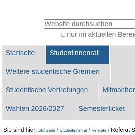
Benutzerspezifische
Werkzeuge
Website durchsuchen
nur im aktuellen Bere
Erweiterte
Sektionen
Suche…
Startseite
Studentinnenrat
Weitere studentische Gremien
Studentische Vertretungen
Mitmachen
Wahlen 2026/2027
Semesterticket
Sie sind hier:
/
/
/
Referat S
Startseite
Studentinnenrat
Referate