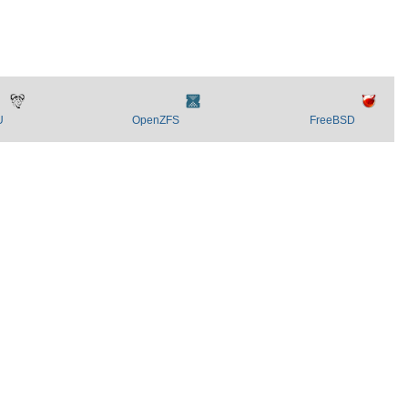
U
OpenZFS
FreeBSD