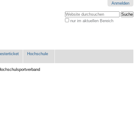
Anmelden
Website durchsuchen
nur im aktuellen Bereich
Erweiterte
Suche…
sterticket
Hochschule
Hochschulsportverband