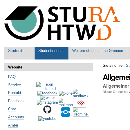
Benutzerspezifische
Werkzeuge
Sektionen
Startseite
Studentinnenrat
Weitere studentische Gremien
Sie sind hier:
St
Website
Allgeme
FAQ
Allgemeiner
Service
Dieser Ordner hat z
Kontakt
Artikelaktionen
Feedback
Chat
Accounts
Ämter