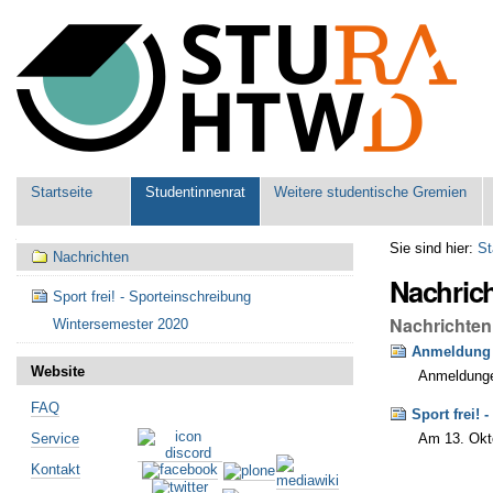
Benutzerspezifische
Werkzeuge
Sektionen
Startseite
Studentinnenrat
Weitere studentische Gremien
Navigation
Sie sind hier:
St
Nachrichten
Nachric
Sport frei! - Sporteinschreibung
Nachrichten
Wintersemester 2020
Anmeldung 
Website
Anmeldunge
FAQ
Sport frei!
Am 13. Okto
Service
Kontakt
Artikelaktionen