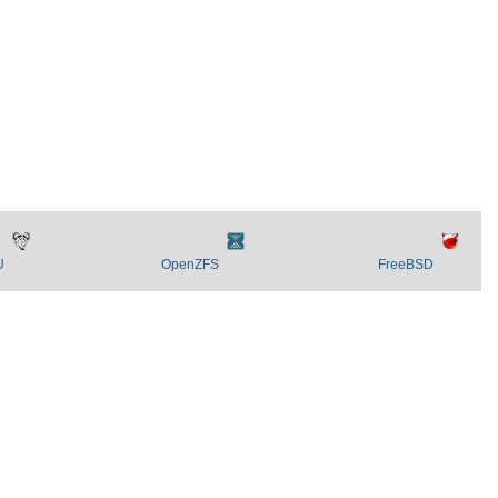
U
OpenZFS
FreeBSD