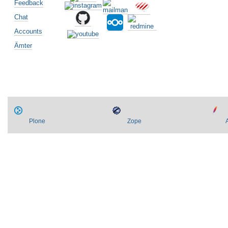
Feedback
Chat
Accounts
Ämter
Plone
Zope