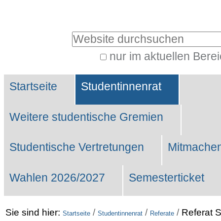
Benutzerspezifische
Werkzeuge
Website durchsuchen
nur im aktuellen Bere
Erweiterte
Sektionen
Suche…
Startseite
Studentinnenrat
Weitere studentische Gremien
Studentische Vertretungen
Mitmachen
Wahlen 2026/2027
Semesterticket
Sie sind hier:
/
/
/
Referat 
Startseite
Studentinnenrat
Referate