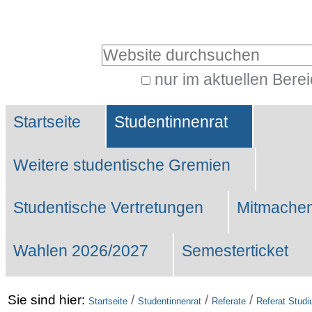
Benutzerspezifische
Werkzeuge
Website durchsuchen
nur im aktuellen Bere
Erweiterte
Sektionen
Suche…
Startseite
Studentinnenrat
Weitere studentische Gremien
Studentische Vertretungen
Mitmachen
Wahlen 2026/2027
Semesterticket
Sie sind hier:
/
/
/
Startseite
Studentinnenrat
Referate
Referat Stud