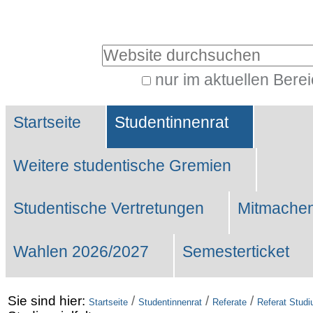
Benutzerspezifische
Werkzeuge
Website durchsuchen
nur im aktuellen Bere
Erweiterte
Sektionen
Suche…
Startseite
Studentinnenrat
Weitere studentische Gremien
Studentische Vertretungen
Mitmachen
Wahlen 2026/2027
Semesterticket
Sie sind hier:
/
/
/
Startseite
Studentinnenrat
Referate
Referat Stud