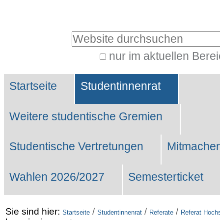
Benutzerspezifische
Werkzeuge
Website durchsuchen
nur im aktuellen Bere
Erweiterte
Sektionen
Suche…
Startseite
Studentinnenrat
Weitere studentische Gremien
Studentische Vertretungen
Mitmachen
Wahlen 2026/2027
Semesterticket
Sie sind hier:
/
/
/
Startseite
Studentinnenrat
Referate
Referat Hochs