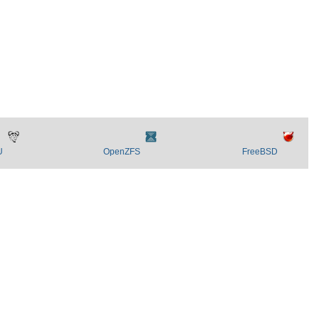
U
OpenZFS
FreeBSD