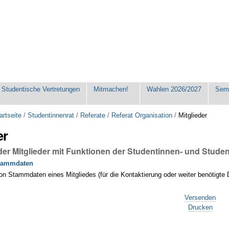
Studentische Vertretungen
Mitmachen!
Wahlen 2026/2027
Seme
artseite
/
Studentinnenrat
/
Referate
/
Referat Organisation
/
Mitglieder
er
der Mitglieder mit Funktionen der Studentinnen- und Stude
tammdaten
n Stammdaten eines Mitgliedes (für die Kontaktierung oder weiter benötigte 
Versenden
Drucken