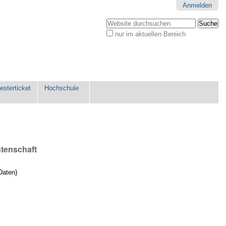
Anmelden
Website durchsuchen
nur im aktuellen Bereich
Erweiterte
Suche…
sterticket
Hochschule
ntenschaft
Daten)