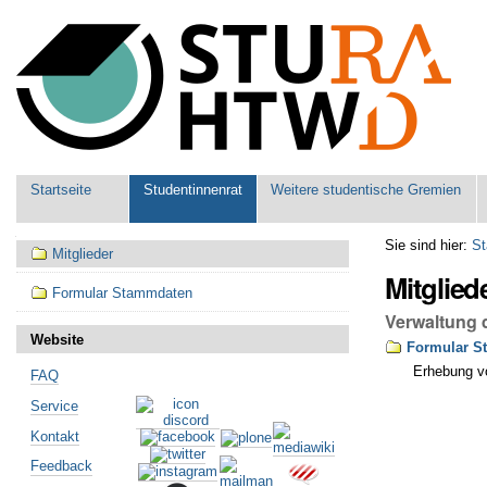
Benutzerspezifische
Werkzeuge
Sektionen
Startseite
Studentinnenrat
Weitere studentische Gremien
Navigation
Sie sind hier:
St
Mitglieder
Mitglied
Formular Stammdaten
Verwaltung 
Website
Formular S
Erhebung vo
FAQ
Artikelaktionen
Service
Kontakt
Feedback