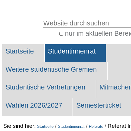
Benutzerspezifische
Werkzeuge
Website durchsuchen
nur im aktuellen Bere
Erweiterte
Sektionen
Suche…
Startseite
Studentinnenrat
Weitere studentische Gremien
Studentische Vertretungen
Mitmachen
Wahlen 2026/2027
Semesterticket
Sie sind hier:
/
/
/
Referat I
Startseite
Studentinnenrat
Referate