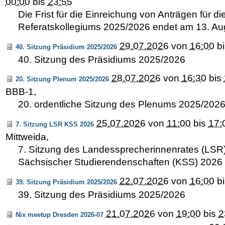
00:00
bis
23:55
Die Frist für die Einreichung von Anträgen für di
Referatskollegiums 2025/2026 endet am 13. Au
29.07.2026
von
16:00
b
40. Sitzung Präsidium 2025/2026
40. Sitzung des Präsidiums 2025/2026
28.07.2026
von
16:30
bis
20. Sitzung Plenum 2025/2026
BBB-1
,
20. ordentliche Sitzung des Plenums 2025/202
25.07.2026
von
11:00
bis
17:
7. Sitzung LSR KSS 2026
Mittweida
,
7. Sitzung des Landessprecherinnenrates (LSR
Sächsischer Studierendenschaften (KSS) 2026
22.07.2026
von
16:00
b
39. Sitzung Präsidium 2025/2026
39. Sitzung des Präsidiums 2025/2026
21.07.2026
von
19:00
bis
2
Nix meetup Dresden 2026-07