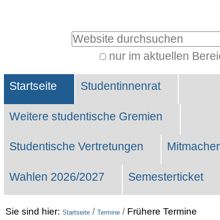
Benutzerspezifische
Werkzeuge
Website durchsuchen
nur im aktuellen Bere
Erweiterte
Sektionen
Suche…
Startseite
Studentinnenrat
Weitere studentische Gremien
Studentische Vertretungen
Mitmachen
Wahlen 2026/2027
Semesterticket
Sie sind hier:
/
/
Frühere Termine
Startseite
Termine