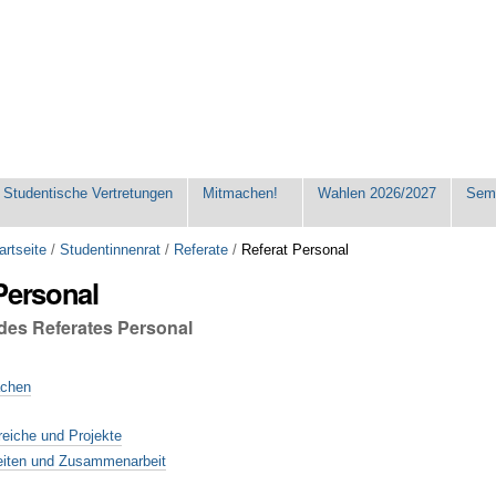
Studentische Vertretungen
Mitmachen!
Wahlen 2026/2027
Seme
artseite
/
Studentinnenrat
/
Referate
/
Referat Personal
Personal
 des Referates Personal
achen
reiche und Projekte
eiten und Zusammenarbeit