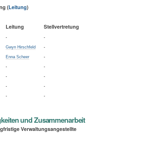
ng (
Leitung
)
Leitung
Stellvertretung
-
-
Gwyn Hirschfeld
-
Enna Scheer
-
-
-
-
-
-
-
-
-
gkeiten und Zusammenarbeit
gfristige Verwaltungsangestellte