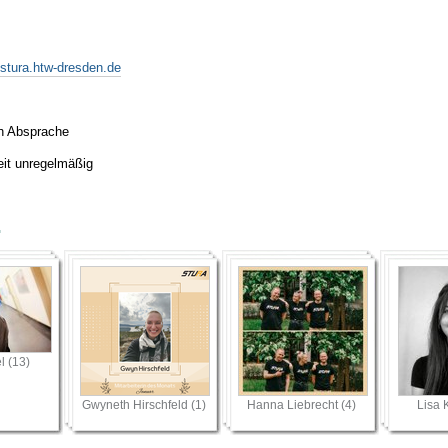
stura.htw-dresden.de
ch Absprache
eit unregelmäßig
r
l (13)
Gwyneth Hirschfeld (1)
Hanna Liebrecht (4)
Lisa 