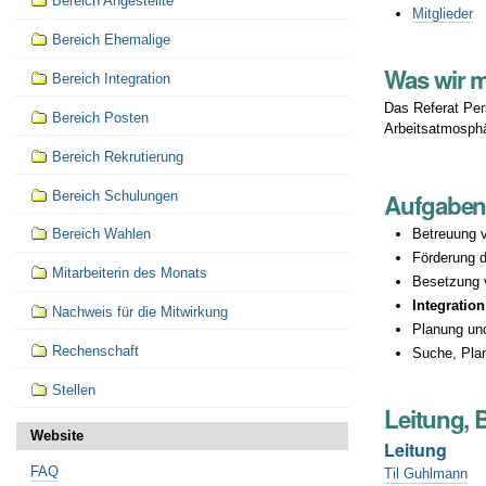
Bereich Angestellte
Mitglieder
Bereich Ehemalige
Was wir 
Bereich Integration
Das Referat Per
Bereich Posten
Arbeitsatmosphä
Bereich Rekrutierung
Bereich Schulungen
Aufgabe
Betreuung 
Bereich Wahlen
Förderung 
Mitarbeiterin des Monats
Besetzung
Integratio
Nachweis für die Mitwirkung
Planung un
Rechenschaft
Suche, Pla
Stellen
Leitung, 
Website
Leitung
FAQ
Til Guhlman
n