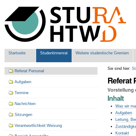
Benutzerspezifische
Werkzeuge
Sektionen
Startseite
Studentinnenrat
Weitere studentische Gremien
Navigation
Sie sind hier:
St
Referat Personal
Referat 
Aufgaben
Vorstellung
Termine
Inhalt
Nachrichten
Was wir m
Aufgaben
Sitzungen
Leitung, Be
Verantwortlichkeit Weisung
Zuständigk
Kontakt