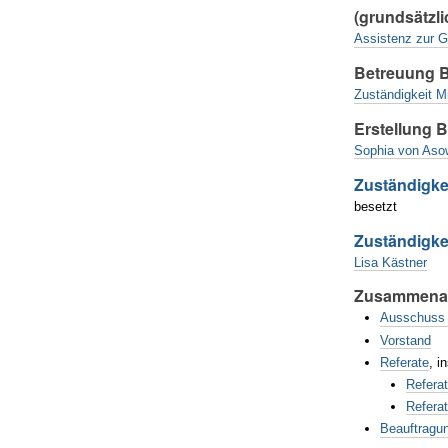
(grundsätzli
Assistenz zur G
Betreuung B
Zuständigkeit M
Erstellung B
Sophia von Aso
Zuständigke
besetzt
Zuständigke
Lisa Kästner
Zusammenar
Ausschuss 
Vorstand
Referate
, i
Refera
Referat
Beauftragu