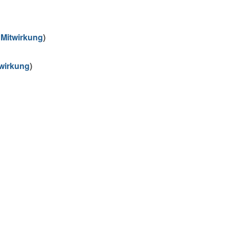
 Mitwirkung
)
twirkung
)