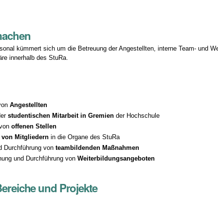
machen
sonal kümmert sich um die Betreuung der Angestellten, interne Team- und W
re innerhalb des StuRa.
n
von
Angestellten
der
studentischen Mitarbeit in Gremien
der Hochschule
 von
offenen Stellen
n von Mitgliedern
in die Organe des StuRa
d Durchführung von
teambildenden Maßnahmen
nung und Durchführung von
Weiterbildungsangeboten
Bereiche und Projekte