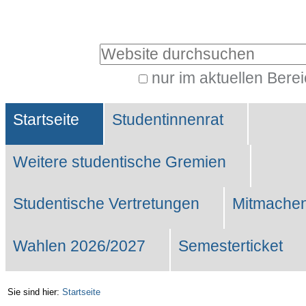
Benutzerspezifische
Werkzeuge
Website durchsuchen
nur im aktuellen Bere
Erweiterte
Sektionen
Suche…
Startseite
Studentinnenrat
Weitere studentische Gremien
Studentische Vertretungen
Mitmachen
Wahlen 2026/2027
Semesterticket
Sie sind hier:
Startseite