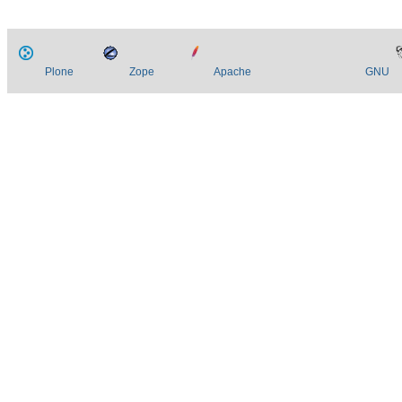
Plone
Zope
Apache
GNU