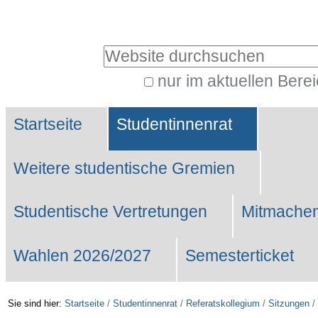
Benutzerspezifische
Werkzeuge
Website durchsuchen
nur im aktuellen Bere
Erweiterte
Sektionen
Suche…
Startseite
Studentinnenrat
Weitere studentische Gremien
Studentische Vertretungen
Mitmachen
Wahlen 2026/2027
Semesterticket
Sie sind hier:
Startseite
/
Studentinnenrat
/
Referatskollegium
/
Sitzungen
/