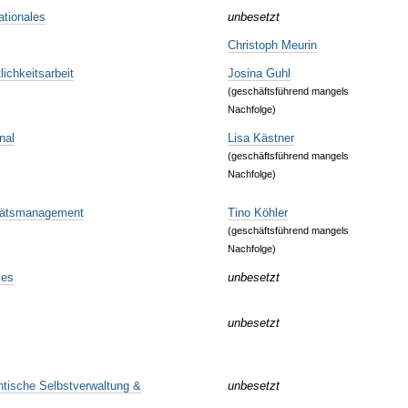
ationales
unbesetzt
Christoph Meurin
lichkeitsarbeit
Josina Guhl
(geschäftsführend mangels
Nachfolge)
nal
Lisa Kästner
(geschäftsführend mangels
Nachfolge)
itätsmanagement
Tino Köhler
(geschäftsführend mangels
Nachfolge)
les
unbesetzt
unbesetzt
ntische Selbstverwaltung &
unbesetzt