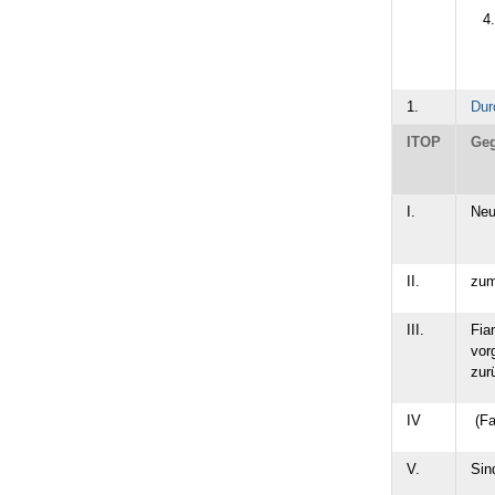
1.
Dur
ITOP
Geg
I.
Neu
II.
zum
III.
Fia
vor
zur
IV
(Fa
V.
Sin