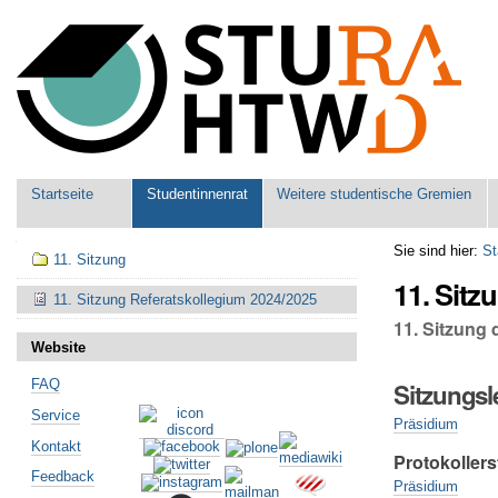
Benutzerspezifische
Werkzeuge
Sektionen
Startseite
Studentinnenrat
Weitere studentische Gremien
Navigation
Sie sind hier:
St
11. Sitzung
11. Sitz
11. Sitzung Referatskollegium 2024/2025
11. Sitzung
Website
FAQ
Sitzungsl
Service
Präsidium
Kontakt
Protokollers
Feedback
Präsidium