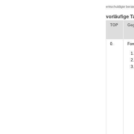
entschuldigte berat
vorläufige 
TOP
Geg
0.
For