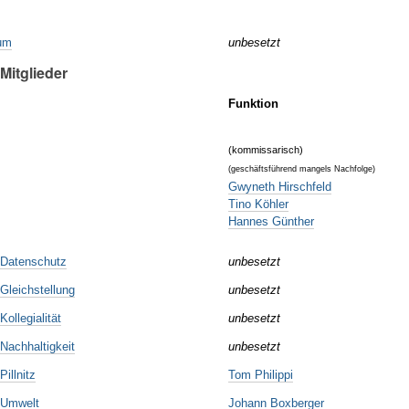
ium
unbesetzt
Mitglieder
Funktion
(kommissarisch)
(geschäftsführend mangels Nachfolge)
Gwyneth Hirschfeld
Tino Köhler
Hannes Günther
 Datenschutz
unbesetzt
Gleichstellung
unbesetzt
ollegialität
unbesetzt
Nachhaltigkeit
unbesetzt
illnitz
Tom Philippi
 Umwelt
Johann Boxberger