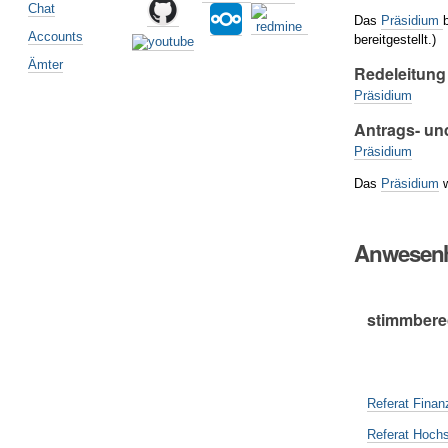
Chat
Das
Präsidium
Accounts
bereitgestellt.)
Ämter
Redeleitung
Präsidium
Antrags- un
Präsidium
Das
Präsidium
w
Anwesenh
stimmberec
Referat Finan
Referat Hochs