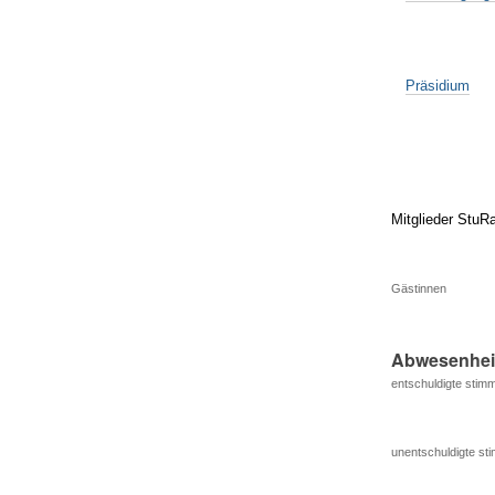
Präsidium
Mitglieder StuR
Gästinnen
Abwesenhei
entschuldigte stimm
unentschuldigte sti