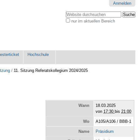
Anmelden
Website durchsuchen
nur im aktuellen Bereich
Erweiterte
Suche…
sterticket
Hochschule
itzung
/
11. Sitzung Referatskollegium 2024/2025
Wann
18.03.2025
von
17:30
bis
21:00
Wo
A105/A106 / BBB-1
Name
Präsidium