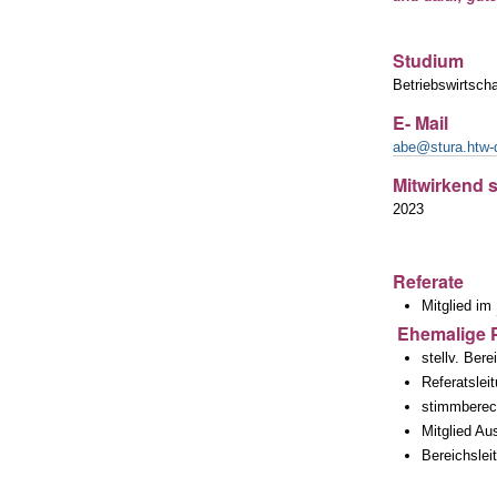
Studium
Betriebswirtscha
E- Mail
abe@stura.htw-
Mitwirkend s
2023
Referate
Mitglied im
Ehemalige P
stellv. Be
Referatslei
stimmberech
Mitglied
Bereichslei
Artikelaktionen