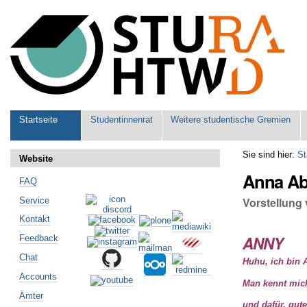
Benutzerspezifische
Werkzeuge
Sektionen
Startseite
Studentinnenrat
Weitere studentische Gremien
Sie sind hier:
St
Website
Anna A
FAQ
Vorstellung
Service
Kontakt
ANNY
Feedback
Chat
Huhu, ich bin 
Accounts
Man kennt mich
Ämter
und dafür, gut