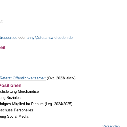
ft
dresden.de
oder
anny@stura.htw-dresden.de
eit
Referat Öffentlichkeitsarbeit
(Okt. 2023/ aktiv)
ositionen
reichsleitung Merchandise
tung Soziales
tigtes Mitglied im Plenum (Leg. 2024/2025)
 Ausschuss Personelles
tung Social Media
Versenden