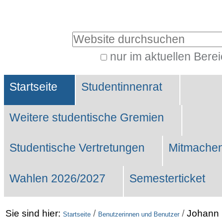
Benutzerspezifische
Werkzeuge
Website durchsuchen
nur im aktuellen Bere
Erweiterte
Sektionen
Suche…
Startseite
Studentinnenrat
Weitere studentische Gremien
Studentische Vertretungen
Mitmachen
Wahlen 2026/2027
Semesterticket
Sie sind hier:
/
/
Johann 
Startseite
Benutzerinnen und Benutzer