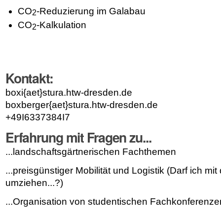
CO
-Reduzierung im Galabau
2
CO
-Kalkulation
2
Kontakt:
boxi{aet}stura.htw-dresden.de
boxberger{aet}stura.htw-dresden.de
+49I6337384I7
Erfahrung mit Fragen zu...
...landschaftsgärtnerischen Fachthemen
...preisgünstiger Mobilität und Logistik (Darf ich m
umziehen...?)
...Organisation von studentischen Fachkonferenze