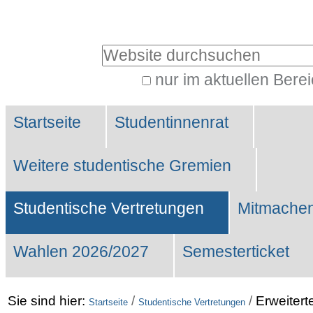
Benutzerspezifische
Werkzeuge
Website durchsuchen
nur im aktuellen Bere
Erweiterte
Sektionen
Suche…
Startseite
Studentinnenrat
Weitere studentische Gremien
Studentische Vertretungen
Mitmachen
Wahlen 2026/2027
Semesterticket
Sie sind hier:
/
/
Erweitert
Startseite
Studentische Vertretungen