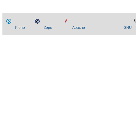
Plone
Zope
Apache
GNU