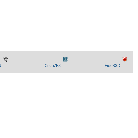
U
OpenZFS
FreeBSD