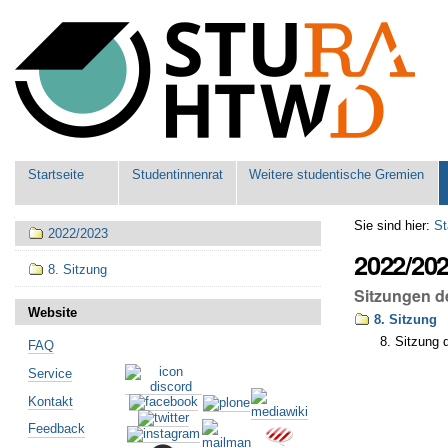
Benutzerspezifische
Werkzeuge
Sektionen
Startseite
Studentinnenrat
Weitere studentische Gremien
Navigation
Sie sind hier:
St
2022/2023
2022/20
8. Sitzung
Sitzungen d
Website
8. Sitzung
8. Sitzung
FAQ
Artikelaktionen
Service
Kontakt
Feedback