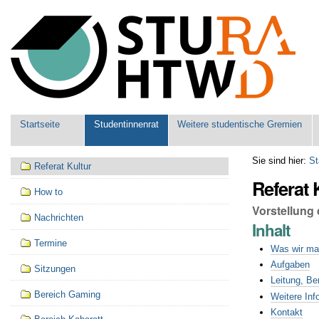
Benutzerspezifische
Werkzeuge
Sektionen
Startseite
Studentinnenrat
Weitere studentische Gremien
Navigation
Sie sind hier:
St
Referat Kultur
Referat 
How to
Vorstellung 
Nachrichten
Inhalt
Termine
Was wir m
Aufgaben
Sitzungen
Leitung, Be
Bereich Gaming
Weitere Inf
Kontakt