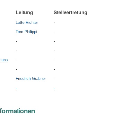
Leitung
Stellvertretung
Lotte Richter
-
Tom Philippi
-
-
-
-
-
clubs
-
-
-
-
Friedrich Grabner
-
-
-
nformationen