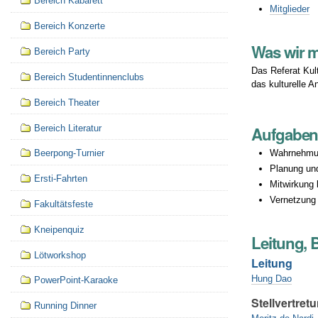
Bereich Kabarett
Mitglieder
Bereich Konzerte
Was wir 
Bereich Party
Das Referat Kult
Bereich Studentinnenclubs
das kulturelle A
Bereich Theater
Bereich Literatur
Aufgabe
Wahrnehmung
Beerpong-Turnier
Planung und
Ersti-Fahrten
Mitwirkung 
Vernetzung 
Fakultätsfeste
Kneipenquiz
Leitung, 
Lötworkshop
Leitung
Hung Dao
PowerPoint-Karaoke
Stellvertretu
Running Dinner