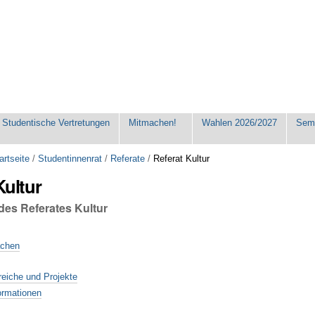
Studentische Vertretungen
Mitmachen!
Wahlen 2026/2027
Seme
artseite
/
Studentinnenrat
/
Referate
/
Referat Kultur
Kultur
des Referates Kultur
achen
reiche und Projekte
ormationen