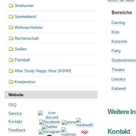
Moritz de Nardi
Skatturnier
Bereiche
Spieleabend
Gaming
Weihnachtsfeier
Kino
Rechenschaft
Konzerte
Stellen
Party
Paintball
Studentinnen
Theater
After Study Happy Hour (ASHH)
Literatur
Kneipentour
Kabarett
Website
FAQ
Weitere I
Service
Kontakt
Kontakt
Feedback