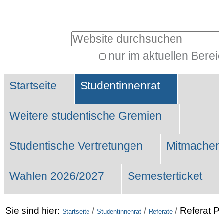
Benutzerspezifische
Werkzeuge
Website durchsuchen
nur im aktuellen Bere
Erweiterte
Sektionen
Suche…
Startseite
Studentinnenrat
Weitere studentische Gremien
Studentische Vertretungen
Mitmachen
Wahlen 2026/2027
Semesterticket
Sie sind hier:
/
/
/
Referat 
Startseite
Studentinnenrat
Referate