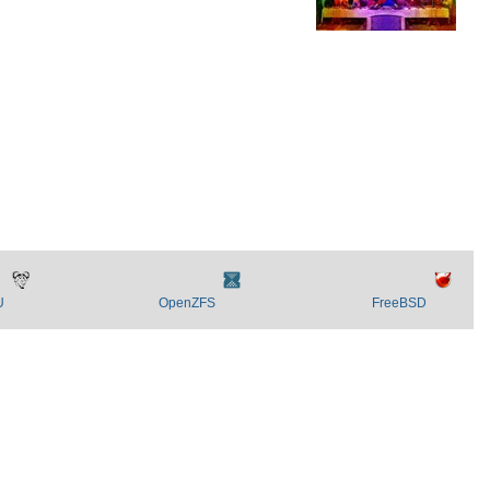
U
OpenZFS
FreeBSD