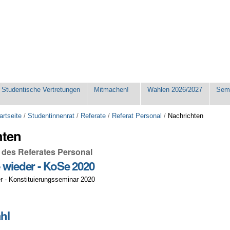
Studentische Vertretungen
Mitmachen!
Wahlen 2026/2027
Seme
artseite
/
Studentinnenrat
/
Referate
/
Referat Personal
/
Nachrichten
hten
 des Referates Personal
e wieder - KoSe 2020
er - Konstituierungsseminar 2020
hl