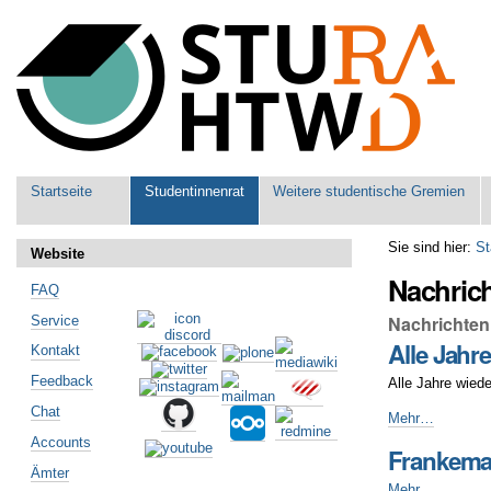
Benutzerspezifische
Werkzeuge
Sektionen
Startseite
Studentinnenrat
Weitere studentische Gremien
Sie sind hier:
St
Website
Nachric
FAQ
Nachrichten
Service
Alle Jahr
Kontakt
Feedback
Alle Jahre wied
Chat
Alle
Mehr…
Jahre
Accounts
Frankema
wieder
Ämter
-
Frankemahl
Mehr…