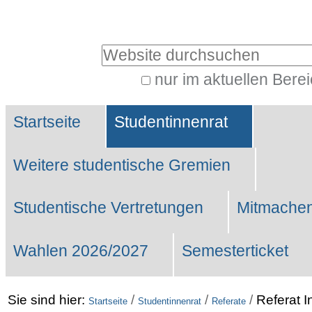
Benutzerspezifische
Werkzeuge
Website durchsuchen
nur im aktuellen Bere
Erweiterte
Sektionen
Suche…
Startseite
Studentinnenrat
Weitere studentische Gremien
Studentische Vertretungen
Mitmachen
Wahlen 2026/2027
Semesterticket
Sie sind hier:
/
/
/
Referat I
Startseite
Studentinnenrat
Referate