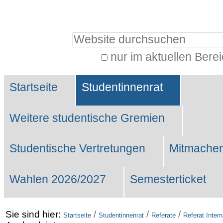
Benutzerspezifische
Werkzeuge
Website durchsuchen
nur im aktuellen Bere
Erweiterte
Sektionen
Suche…
Startseite
Studentinnenrat
Weitere studentische Gremien
Studentische Vertretungen
Mitmachen
Wahlen 2026/2027
Semesterticket
Sie sind hier:
/
/
/
Startseite
Studentinnenrat
Referate
Referat Intern