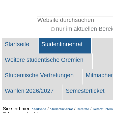
Benutzerspezifische
Werkzeuge
Website durchsuchen
nur im aktuellen Bere
Erweiterte
Sektionen
Suche…
Startseite
Studentinnenrat
Weitere studentische Gremien
Studentische Vertretungen
Mitmachen
Wahlen 2026/2027
Semesterticket
Sie sind hier:
/
/
/
Startseite
Studentinnenrat
Referate
Referat Intern