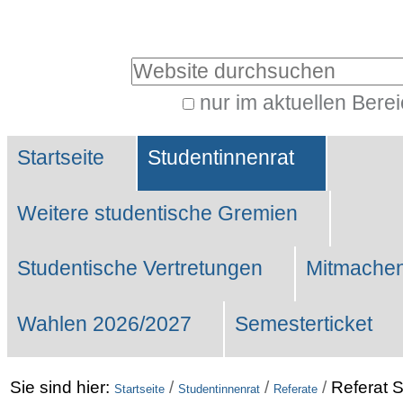
Benutzerspezifische
Werkzeuge
Website durchsuchen
nur im aktuellen Bere
Erweiterte
Sektionen
Suche…
Startseite
Studentinnenrat
Weitere studentische Gremien
Studentische Vertretungen
Mitmachen
Wahlen 2026/2027
Semesterticket
Sie sind hier:
/
/
/
Referat S
Startseite
Studentinnenrat
Referate