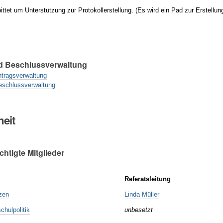
bittet um Unterstützung zur Protokollerstellung. (Es wird ein Pad zur Erstellun
d Beschlussverwaltung
ntragsverwaltung
eschlussverwaltung
eit
htigte Mitglieder
Referatsleitung
zen
Linda Müller
chulpolitik
unbesetzt