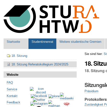
Benutzerspezifische
Werkzeuge
Sektionen
Startseite
Studentinnenrat
Weitere studentische Gremien
Navigation
Sie sind hier:
St
18. Sitzung
18. Sitz
18. Sitzung Referatskollegium 2024/2025
18. Sitzung
Website
FAQ
Sitzungsl
Service
Präsidium
Kontakt
Protokollers
Feedback
Zuständigkeit Pr