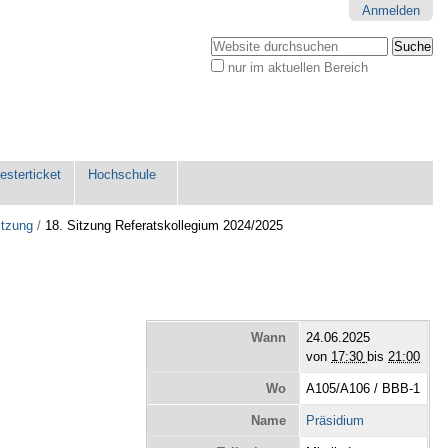
Anmelden
Website durchsuchen
nur im aktuellen Bereich
Erweiterte
Suche…
sterticket
Hochschule
itzung
/
18. Sitzung Referatskollegium 2024/2025
Wann
24.06.2025
von
17:30
bis
21:00
Wo
A105/A106 / BBB-1
Name
Präsidium