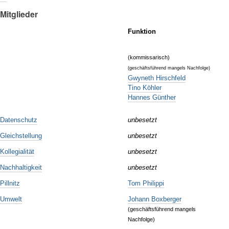
Mitglieder
Funktion
(kommissarisch)
(geschäftsführend mangels Nachfolge)
Gwyneth Hirschfeld
Tino Köhler
Hannes Günther
 Datenschutz
unbesetzt
Gleichstellung
unbesetzt
ollegialität
unbesetzt
Nachhaltigkeit
unbesetzt
illnitz
Tom Philippi
 Umwelt
Johann Boxberger
(geschäftsführend mangels
Nachfolge)