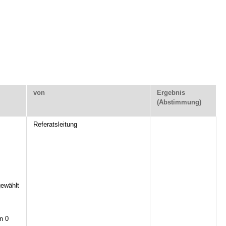
von
Ergebnis
(Abstimmung)
Referatsleitung
ewählt
n 0