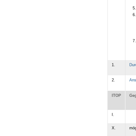
1.
Dur
2.
Ans
ITOP
Geg
I.
X.
mög