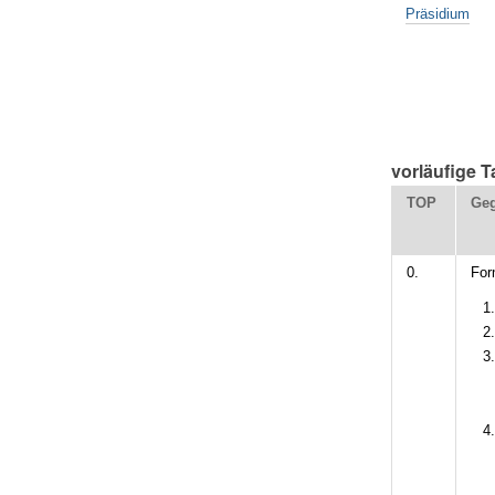
Präsidium
vorläufige 
TOP
Geg
0.
For