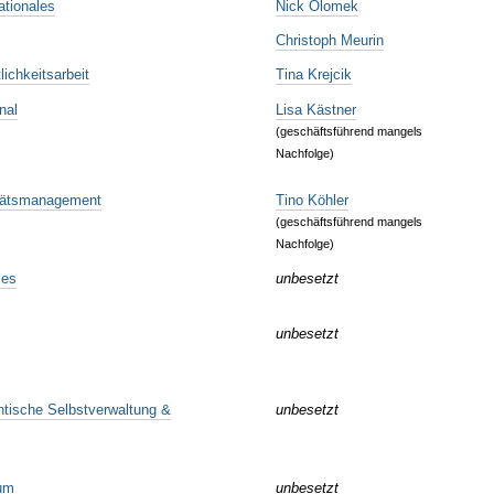
ationales
Nick Olomek
Christoph Meurin
lichkeitsarbeit
Tina Krejcik
nal
Lisa Kästner
(geschäftsführend mangels
Nachfolge)
itätsmanagement
Tino Köhler
(geschäftsführend mangels
Nachfolge)
les
unbesetzt
unbesetzt
ntische Selbstverwaltung &
unbesetzt
ium
unbesetzt