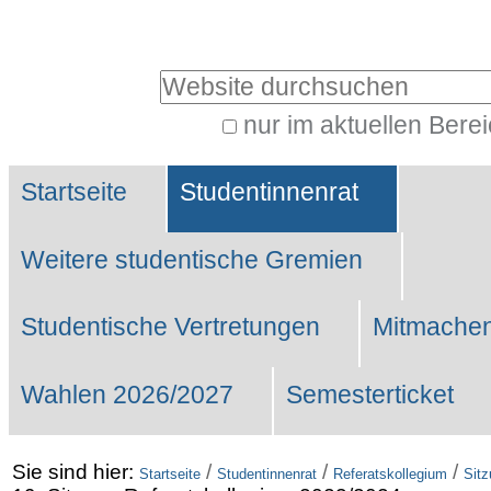
Benutzerspezifische
Werkzeuge
Website durchsuchen
nur im aktuellen Bere
Erweiterte
Sektionen
Suche…
Startseite
Studentinnenrat
Weitere studentische Gremien
Studentische Vertretungen
Mitmachen
Wahlen 2026/2027
Semesterticket
Sie sind hier:
/
/
/
Startseite
Studentinnenrat
Referatskollegium
Sit