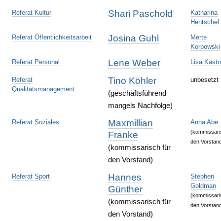
Shari Paschold
Referat Kultur
Katharina
Hentschel
Josina Guhl
Referat Öffentlichkeitsarbeit
Merte
Korpowski
Lene Weber
Referat Personal
Lisa Kästn
Tino Köhler
Referat
unbesetzt
Qualitätsmanagement
(geschäftsführend
mangels Nachfolge)
Maxmillian
Referat Soziales
Anna Abe
(kommissari
Franke
den Vorstan
(kommissarisch für
den Vorstand)
Hannes
Referat Sport
Stephen
Goldman
Günther
(kommissari
(kommissarisch für
den Vorstan
den Vorstand)