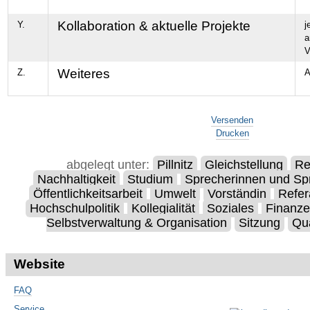
Kollaboration & aktuelle Projekte
Y.
j
a
V
Weiteres
Z.
A
Artikelaktionen
Versenden
Drucken
abgelegt unter:
Pillnitz
Gleichstellung
Re
Nachhaltigkeit
Studium
Sprecherinnen und Sp
Öffentlichkeitsarbeit
Umwelt
Vorständin
Refer
Hochschulpolitik
Kollegialität
Soziales
Finanz
Selbstverwaltung & Organisation
Sitzung
Qu
Website
FAQ
Service