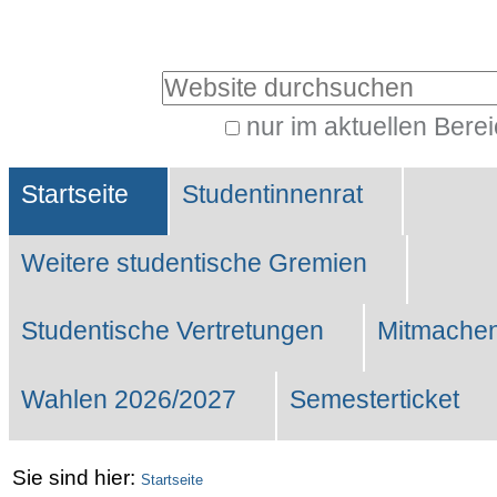
Benutzerspezifische
Werkzeuge
Website durchsuchen
nur im aktuellen Bere
Erweiterte
Sektionen
Suche…
Startseite
Studentinnenrat
Weitere studentische Gremien
Studentische Vertretungen
Mitmachen
Wahlen 2026/2027
Semesterticket
Sie sind hier:
Startseite