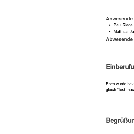
Anwesende
Paul Riegel
Matthias Ja
Abwesende
Einberuf
Eben wurde beka
gleich "fest m
Begrüßu