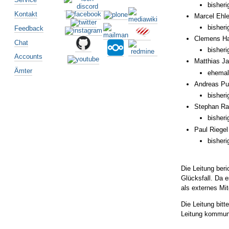
bisheri
Kontakt
Marcel Ehle
bisheri
Feedback
Clemens Ha
Chat
bisheri
Accounts
Matthias Ja
Ämter
ehemali
Andreas Pu
bisheri
Stephan Ra
bisheri
Paul Riegel
bisheri
Die Leitung beri
Glücksfall. Da 
als externes Mit
Die Leitung bi
Leitung kommuni