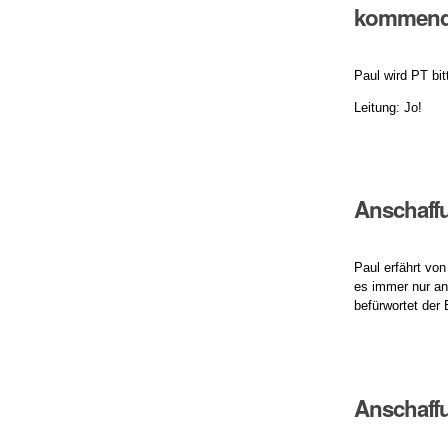
kommende
Paul wird PT bi
Leitung: Jo!
Anschaff
Paul erfährt vo
es immer nur an
befürwortet der
Anschaffu