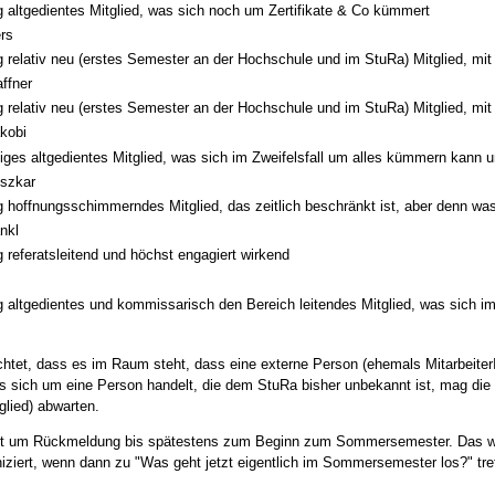
g altgedientes Mitglied, was sich noch um Zertifikate & Co kümmert
rs
g relativ neu (erstes Semester an der Hochschule und im StuRa) Mitglied, mit
ffner
g relativ neu (erstes Semester an der Hochschule und im StuRa) Mitglied, mit
kobi
ges altgedientes Mitglied, was sich im Zweifelsfall um alles kümmern kann u
szkar
g hoffnungsschimmerndes Mitglied, das zeitlich beschränkt ist, aber denn w
nkl
g referatsleitend und höchst engagiert wirkend
g altgedientes und kommissarisch den Bereich leitendes Mitglied, was sich i
chtet, dass es im Raum steht, dass eine externe Person (ehemals MitarbeiterI
es sich um eine Person handelt, die dem StuRa bisher unbekannt ist, mag die
glied) abwarten.
ttet um Rückmeldung bis spätestens zum Beginn zum Sommersemester. Das w
ziert, wenn dann zu "Was geht jetzt eigentlich im Sommersemester los?" tre