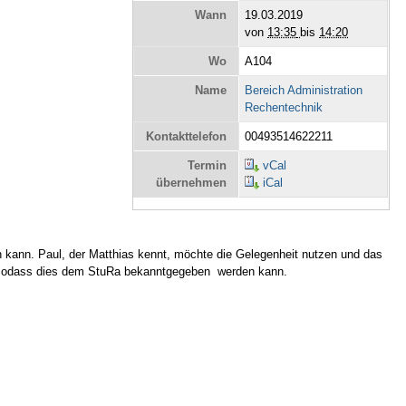
Wann
19.03.2019
von
13:35
bis
14:20
Wo
A104
Name
Bereich Administration
Rechentechnik
Kontakttelefon
00493514622211
Termin
vCal
übernehmen
iCal
n kann. Paul, der Matthias kennt, möchte die Gelegenheit nutzen und das
n, sodass dies dem StuRa bekanntgegeben werden kann.