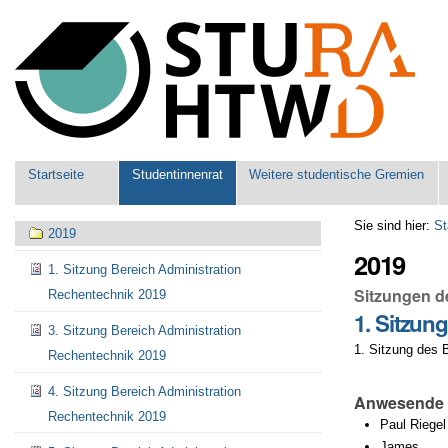
Benutzerspezifische
Werkzeuge
Sektionen
Startseite
Studentinnenrat
Weitere studentische Gremien
Navigation
Sie sind hier:
St
2019
2019
1. Sitzung Bereich Administration
Sitzungen d
Rechentechnik 2019
1. Sitzun
3. Sitzung Bereich Administration
1. Sitzung des 
Rechentechnik 2019
4. Sitzung Bereich Administration
Anwesende
Rechentechnik 2019
Paul Riegel
James