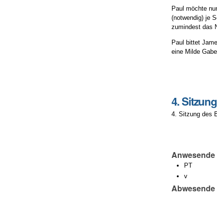
Paul möchte nun
(notwendig) je 
zumindest das N
Paul bittet Jam
eine Milde Gabe
Artikelaktionen
4. Sitzun
4. Sitzung des 
Anwesende
PT
v
Abwesende