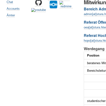
Mitwirku
Chat
Bereich Adm
Accounts
admin[at]stura.
Ämter
Referat Öffe
oea[at]stura.ht
Referat Hoc
hopo[at]stura.h
Werdegang
Position
beratenes Mit
Bereichsleitu
studentische