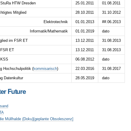
s StuRa HTW Dresden
25.01.2011
01.08.2011
tigtes Mitglied
28.10.2011
31.10.2012
Elektrotechnik
01.01.2013
##.06.2013
Informatik/Mathematik
01.01.2019
dato
tglied im FSR ET
13.12.2011
31.08.2013
r FSR ET
13.12.2011
31.08.2013
r KSS
06.08.2012
dato
g Hochschulpolitik (
kommisarisch
)
22.03.2016
31.08.2017
ng Datenkultur
28.05.2019
dato
ter Future
rsand
TA
die Müllhalde (Doku)[geplante Obsoleszenz]