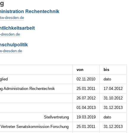
ng
inistration Rechentechnik
htw-dresden.de
ntlichkeitsarbeit
w-dresden.de
hschulpolitik
tw-dresden.de
von
bis
glied
02.11.2010
dato
ng Administration Rechentechnik
25.01.2011
17.04.2012
26.07.2012
31.10.2012
01.04.2013
31.12.2013
Stellvertretung
19.03.2019
dato
r Vertreter Senatskommission Forschung
25.01.2011
31.12.2013