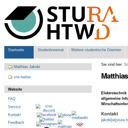
Benutzerspezifische
Werkzeuge
Sektionen
Startseite
Studentinnenrat
Weitere studentische Gremien
Navigation
Sie sind hier:
St
Matthias Jakobi
Matthias
sns-twitter
Website
Elektrotechnik
allgemeine Inf
FAQ
Wirschaftsinfo
Service
Kontakt
Kontakt
jakobi[at]stura.
Feedback