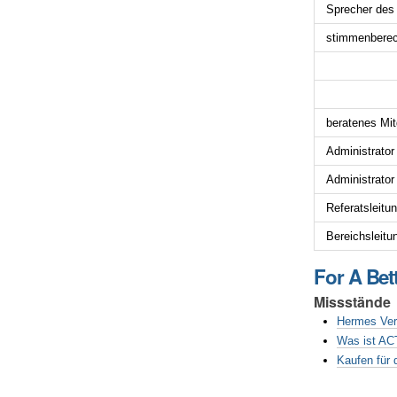
Sprecher de
stimmenberech
beratenes Mi
Administrato
Administrato
Referatsleitun
Bereichsleitu
For A Bet
Missstände
Hermes Ve
Was ist AC
Kaufen für 