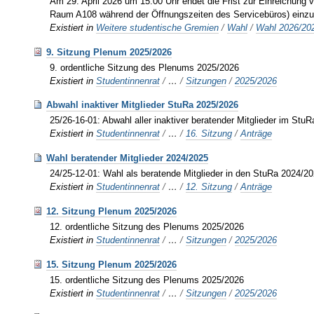
Am 29. April 2026 um 15:00 Uhr endet die Frist zur Einreichung 
Raum A108 während der Öffnungszeiten des Servicebüros) einzu
Existiert in
Weitere studentische Gremien
/
Wahl
/
Wahl 2026/20
9. Sitzung Plenum 2025/2026
9. ordentliche Sitzung des Plenums 2025/2026
Existiert in
Studentinnenrat
/
…
/
Sitzungen
/
2025/2026
Abwahl inaktiver Mitglieder StuRa 2025/2026
25/26-16-01: Abwahl aller inaktiver beratender Mitglieder im StuR
Existiert in
Studentinnenrat
/
…
/
16. Sitzung
/
Anträge
Wahl beratender Mitglieder 2024/2025
24/25-12-01: Wahl als beratende Mitglieder in den StuRa 2024/2
Existiert in
Studentinnenrat
/
…
/
12. Sitzung
/
Anträge
12. Sitzung Plenum 2025/2026
12. ordentliche Sitzung des Plenums 2025/2026
Existiert in
Studentinnenrat
/
…
/
Sitzungen
/
2025/2026
15. Sitzung Plenum 2025/2026
15. ordentliche Sitzung des Plenums 2025/2026
Existiert in
Studentinnenrat
/
…
/
Sitzungen
/
2025/2026