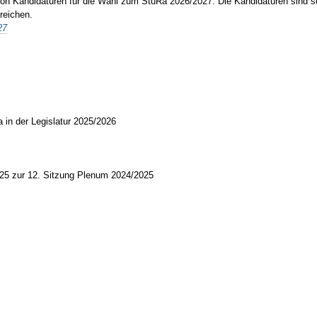
von Kandidaturen für die Wahl zum StuRa 2026/2027. Die Kandidaturen sind sch
reichen.
27
a in der Legislatur 2025/2026
025 zur 12. Sitzung Plenum 2024/2025