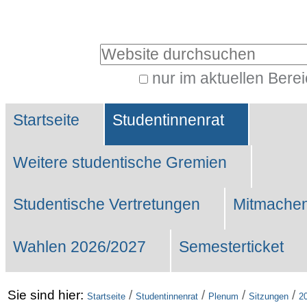
Benutzerspezifische
Werkzeuge
Website durchsuchen
nur im aktuellen Bere
Erweiterte
Sektionen
Suche…
Startseite
Studentinnenrat
Weitere studentische Gremien
Studentische Vertretungen
Mitmachen
Wahlen 2026/2027
Semesterticket
Sie sind hier:
/
/
/
/
Startseite
Studentinnenrat
Plenum
Sitzungen
2