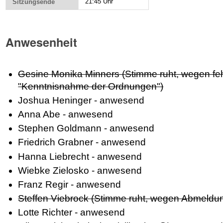
21:45 Uhr
Sitzungsende
Anwesenheit
Gesine Monika Minners (Stimme ruht, wegen fe
"Kenntnisnahme der Ordnungen")
Joshua Heninger - anwesend
Anna Abe - anwesend
Stephen Goldmann - anwesend
Friedrich Grabner - anwesend
Hanna Liebrecht - anwesend
Wiebke Zielosko - anwesend
Franz Regir - anwesend
Steffen Viebrock (Stimme ruht, wegen Abmeldu
Lotte Richter - anwesend