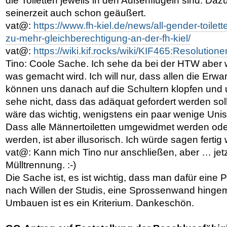
die Toiletten jeweils in den Außenflügeln sind. Daz
seinerzeit auch schon geäußert.
vat@:
https://www.fh-kiel.de/news/all-gender-toilette
zu-mehr-gleichberechtigung-an-der-fh-kiel/
vat@:
https://wiki.kif.rocks/wiki/KIF465:Resolutione
Tino: Coole Sache. Ich sehe da bei der HTW aber 
was gemacht wird. Ich will nur, dass allen die Erwar
können uns danach auf die Schultern klopfen und u
sehe nicht, dass das adäquat gefordert werden sol
wäre das wichtig, wenigstens ein paar wenige Unis
Dass alle Männertoiletten umgewidmet werden oder
werden, ist aber illusorisch. Ich würde sagen ferti
vat@: Kann mich Tino nur anschließen, aber … jetz
Mülltrennung. :-)
Die Sache ist, es ist wichtig, dass man dafür eine P
nach Willen der Studis, eine Sprossenwand hinge
Umbauen ist es ein Kriterium. Dankeschön.