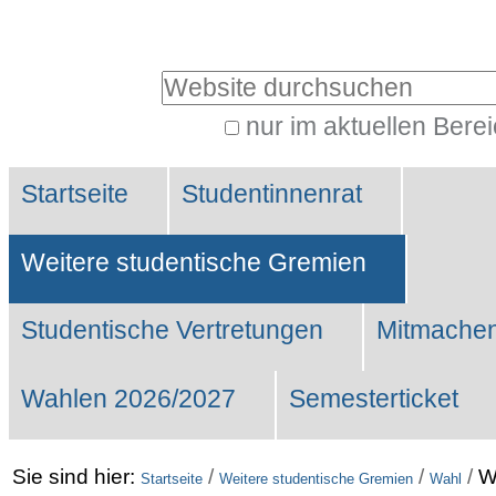
Benutzerspezifische
Werkzeuge
Website durchsuchen
nur im aktuellen Bere
Erweiterte
Sektionen
Suche…
Startseite
Studentinnenrat
Weitere studentische Gremien
Studentische Vertretungen
Mitmachen
Wahlen 2026/2027
Semesterticket
Sie sind hier:
/
/
/
W
Startseite
Weitere studentische Gremien
Wahl