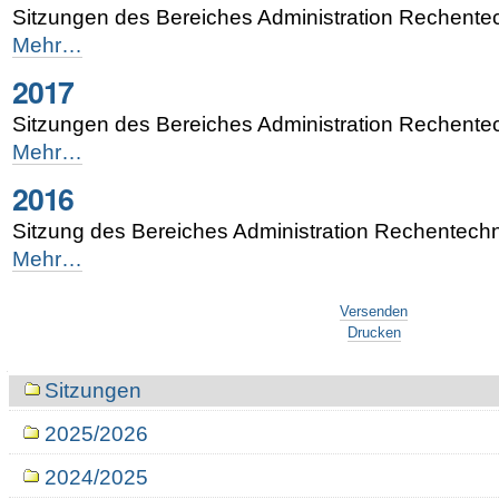
Sitzungen des Bereiches Administration Rechente
2018
Mehr…
-
2017
Sitzungen des Bereiches Administration Rechente
2017
Mehr…
-
2016
Sitzung des Bereiches Administration Rechentech
2016
Mehr…
-
Artikelaktionen
Versenden
Drucken
Navigation
Sitzungen
2025/2026
2024/2025