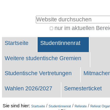
Benutzerspezifische
Werkzeuge
Website durchsuchen
nur im aktuellen Bere
Erweiterte
Sektionen
Suche…
Startseite
Studentinnenrat
Weitere studentische Gremien
Studentische Vertretungen
Mitmachen
Wahlen 2026/2027
Semesterticket
Sie sind hier:
/
/
/
Startseite
Studentinnenrat
Referate
Referat Organ