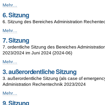
5.
Mehr…
Sitzung
6. Sitzung
-
6. Sitzung des Bereiches Administration Rechent
6.
Mehr…
Sitzung
7. Sitzung
-
7. ordentliche Sitzung des Bereiches Administrati
2023/2024 im Juni 2024 (2024-06)
7.
Mehr…
Sitzung
3. außerordentliche Sitzung
-
3. außerordentliche Sitzung (als case of emergenc
Administration Rechentechnik 2023/2024
3.
Mehr…
außerordentliche
9. Sitzung
Sitzung