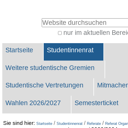
Benutzerspezifische
Werkzeuge
Website durchsuchen
nur im aktuellen Bere
Erweiterte
Sektionen
Suche…
Startseite
Studentinnenrat
Weitere studentische Gremien
Studentische Vertretungen
Mitmachen
Wahlen 2026/2027
Semesterticket
Sie sind hier:
/
/
/
Startseite
Studentinnenrat
Referate
Referat Organ