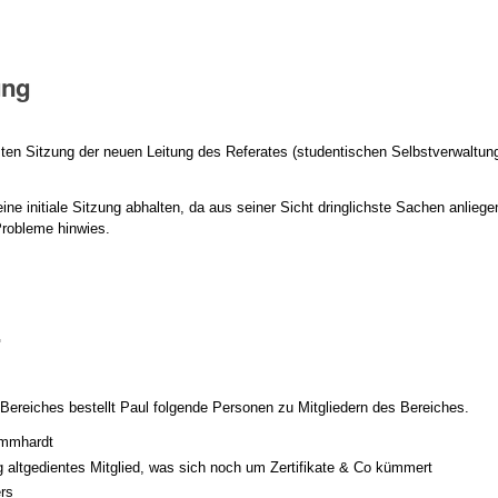
ung
sten Sitzung der neuen Leitung des Referates (studentischen Selbstverwaltun
 eine initiale Sitzung abhalten, da aus seiner Sicht dringlichste Sachen anli
robleme hinwies.
r
 Bereiches bestellt Paul folgende Personen zu Mitgliedern des Bereiches.
ommhardt
g altgedientes Mitglied, was sich noch um Zertifikate & Co kümmert
rs