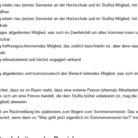
g relativ neu (erstes Semester an der Hochschule und im StuRa) Mitglied, mit
ffner
g relativ neu (erstes Semester an der Hochschule und im StuRa) Mitglied, mit
kobi
ges altgedientes Mitglied, was sich im Zweifelsfall um alles kümmern kann u
szkar
g hoffnungsschimmerndes Mitglied, das zeitlich beschränkt ist, aber denn w
nkl
g referatsleitend und höchst engagiert wirkend
g altgedientes und kommissarisch den Bereich leitendes Mitglied, was sich i
chtet, dass es im Raum steht, dass eine externe Person (ehemals MitarbeiterI
es sich um eine Person handelt, die dem StuRa bisher unbekannt ist, mag die
glied) abwarten.
ttet um Rückmeldung bis spätestens zum Beginn zum Sommersemester. Das w
ziert, wenn dann zu "Was geht jetzt eigentlich im Sommersemester los?" tre