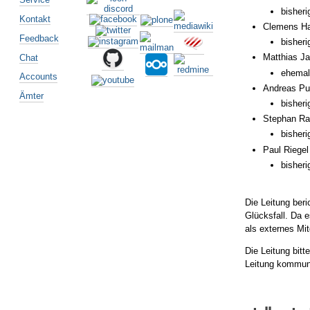
bisheri
Kontakt
Clemens Ha
Feedback
bisheri
Matthias Ja
Chat
ehemali
Accounts
Andreas Pu
Ämter
bisheri
Stephan Ra
bisheri
Paul Riegel
bisheri
Die Leitung beri
Glücksfall. Da 
als externes Mit
Die Leitung bi
Leitung kommuni