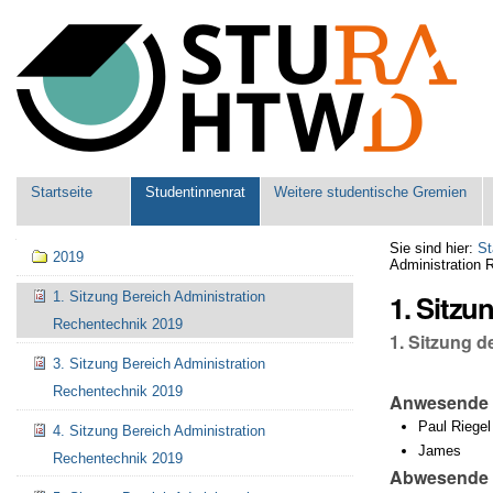
Benutzerspezifische
Werkzeuge
Sektionen
Startseite
Studentinnenrat
Weitere studentische Gremien
Navigation
Sie sind hier:
St
2019
Administration 
1. Sitzu
1. Sitzung Bereich Administration
Rechentechnik 2019
1. Sitzung 
3. Sitzung Bereich Administration
Rechentechnik 2019
Anwesende
Paul Riegel
4. Sitzung Bereich Administration
James
Rechentechnik 2019
Abwesende